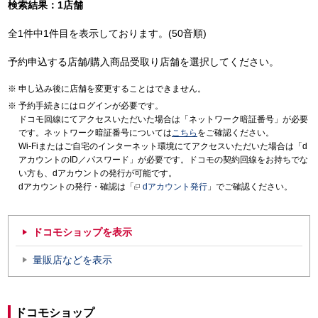
検索結果：1店舗
全1件中1件目を表示しております。(50音順)
予約申込する店舗/購入商品受取り店舗を選択してください。
申し込み後に店舗を変更することはできません。
予約手続きにはログインが必要です。
ドコモ回線にてアクセスいただいた場合は「ネットワーク暗証番号」が必要
です。ネットワーク暗証番号については
こちら
をご確認ください。
Wi-Fiまたはご自宅のインターネット環境にてアクセスいただいた場合は「d
アカウントのID／パスワード」が必要です。ドコモの契約回線をお持ちでな
い方も、dアカウントの発行が可能です。
dアカウントの発行・確認は「
dアカウント発行
」でご確認ください。
ドコモショップを表示
量販店などを表示
ドコモショップ