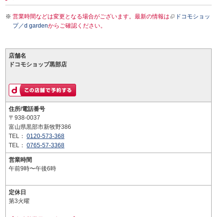
営業時間などは変更となる場合がございます。最新の情報は
ドコモショッ
プ／d garden
からご確認ください。
店舗名
ドコモショップ黒部店
住所/電話番号
〒938-0037
富山県黒部市新牧野386
TEL：
0120-573-368
TEL：
0765-57-3368
営業時間
午前9時〜午後6時
定休日
第3火曜