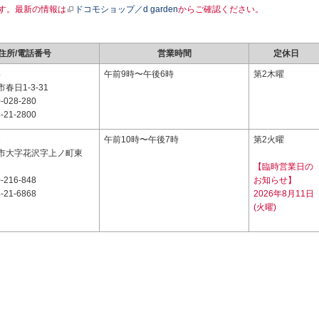
す。最新の情報は
ドコモショップ／d garden
からご確認ください。
住所/電話番号
営業時間
定休日
4
午前9時〜午後6時
第2木曜
春日1-3-31
-028-280
-21-2800
1
午前10時〜午後7時
第2火曜
市大字花沢字上ノ町東
【臨時営業日の
-216-848
お知らせ】
-21-6868
2026年8月11日
(火曜)