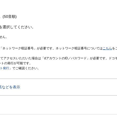
(50音順)
を選択してください。
せん。
「ネットワーク暗証番号」が必要です。ネットワーク暗証番号については
こちら
を
境にてアクセスいただいた場合は「dアカウントのID／パスワード」が必要です。ドコ
ントの発行が可能です。
ント発行
」でご確認ください。
店などを表示