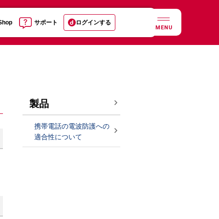
 Shop
サポート
ログインする
MENU
製品
携帯電話の電波防護への
適合性について