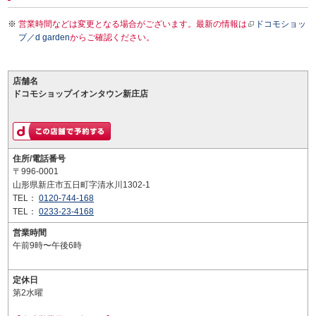
営業時間などは変更となる場合がございます。最新の情報は
ドコモショッ
プ／d garden
からご確認ください。
店舗名
ドコモショップイオンタウン新庄店
住所/電話番号
〒996-0001
山形県新庄市五日町字清水川1302-1
TEL：
0120-744-168
TEL：
0233-23-4168
営業時間
午前9時〜午後6時
定休日
第2水曜