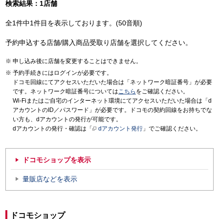
検索結果：1店舗
全1件中1件目を表示しております。(50音順)
予約申込する店舗/購入商品受取り店舗を選択してください。
申し込み後に店舗を変更することはできません。
予約手続きにはログインが必要です。
ドコモ回線にてアクセスいただいた場合は「ネットワーク暗証番号」が必要
です。ネットワーク暗証番号については
こちら
をご確認ください。
Wi-Fiまたはご自宅のインターネット環境にてアクセスいただいた場合は「d
アカウントのID／パスワード」が必要です。ドコモの契約回線をお持ちでな
い方も、dアカウントの発行が可能です。
dアカウントの発行・確認は「
dアカウント発行
」でご確認ください。
ドコモショップを表示
量販店などを表示
ドコモショップ