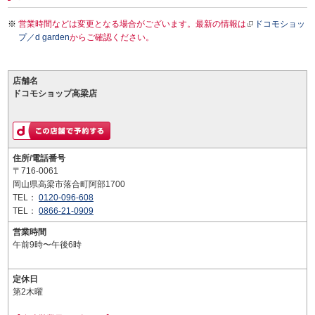
営業時間などは変更となる場合がございます。最新の情報は
ドコモショッ
プ／d garden
からご確認ください。
店舗名
ドコモショップ高梁店
住所/電話番号
〒716-0061
岡山県高梁市落合町阿部1700
TEL：
0120-096-608
TEL：
0866-21-0909
営業時間
午前9時〜午後6時
定休日
第2木曜