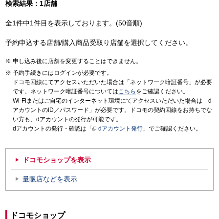
検索結果：1店舗
全1件中1件目を表示しております。(50音順)
予約申込する店舗/購入商品受取り店舗を選択してください。
申し込み後に店舗を変更することはできません。
予約手続きにはログインが必要です。
ドコモ回線にてアクセスいただいた場合は「ネットワーク暗証番号」が必要
です。ネットワーク暗証番号については
こちら
をご確認ください。
Wi-Fiまたはご自宅のインターネット環境にてアクセスいただいた場合は「d
アカウントのID／パスワード」が必要です。ドコモの契約回線をお持ちでな
い方も、dアカウントの発行が可能です。
dアカウントの発行・確認は「
dアカウント発行
」でご確認ください。
ドコモショップを表示
量販店などを表示
ドコモショップ