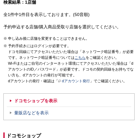
検索結果：1店舗
全1件中1件目を表示しております。(50音順)
予約申込する店舗/購入商品受取り店舗を選択してください。
申し込み後に店舗を変更することはできません。
予約手続きにはログインが必要です。
ドコモ回線にてアクセスいただいた場合は「ネットワーク暗証番号」が必要
です。ネットワーク暗証番号については
こちら
をご確認ください。
Wi-Fiまたはご自宅のインターネット環境にてアクセスいただいた場合は「d
アカウントのID／パスワード」が必要です。ドコモの契約回線をお持ちでな
い方も、dアカウントの発行が可能です。
dアカウントの発行・確認は「
dアカウント発行
」でご確認ください。
ドコモショップを表示
量販店などを表示
ドコモショップ