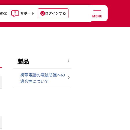
 Shop
サポート
ログインする
MENU
製品
携帯電話の電波防護への
適合性について