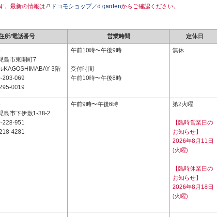
す。最新の情報は
ドコモショップ／d garden
からご確認ください。
住所/電話番号
営業時間
定休日
5
午前10時〜午後9時
無休
児島市東開町7
AGOSHIMABAY 3階
受付時間
-203-069
午前10時〜午後8時
295-0019
5
午前9時〜午後6時
第2火曜
島市下伊敷1-38-2
-228-951
【臨時営業日の
218-4281
お知らせ】
2026年8月11日
(火曜)
【臨時休業日の
お知らせ】
2026年8月18日
(火曜)