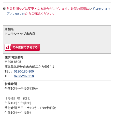
営業時間などは変更となる場合がございます。最新の情報は
ドコモショッ
プ／d garden
からご確認ください。
店舗名
ドコモショップ末吉店
住所/電話番号
〒899-8605
鹿児島県曽於市末吉町二之方6034-1
TEL：
0120-186-300
TEL：
0986-28-8310
営業時間
午前10時〜午後6時30分
【毎週日曜 祝日】
午前10時〜午後6時
受付時間:平日・土10時～17時半/日祝
午前10時〜午後5時