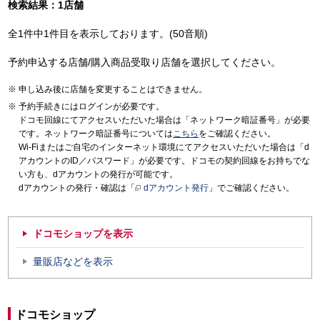
検索結果：1店舗
全1件中1件目を表示しております。(50音順)
予約申込する店舗/購入商品受取り店舗を選択してください。
申し込み後に店舗を変更することはできません。
予約手続きにはログインが必要です。
ドコモ回線にてアクセスいただいた場合は「ネットワーク暗証番号」が必要
です。ネットワーク暗証番号については
こちら
をご確認ください。
Wi-Fiまたはご自宅のインターネット環境にてアクセスいただいた場合は「d
アカウントのID／パスワード」が必要です。ドコモの契約回線をお持ちでな
い方も、dアカウントの発行が可能です。
dアカウントの発行・確認は「
dアカウント発行
」でご確認ください。
ドコモショップを表示
量販店などを表示
ドコモショップ