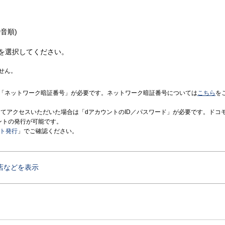
音順)
を選択してください。
せん。
「ネットワーク暗証番号」が必要です。ネットワーク暗証番号については
こちら
を
境にてアクセスいただいた場合は「dアカウントのID／パスワード」が必要です。ドコ
ントの発行が可能です。
ント発行
」でご確認ください。
店などを表示