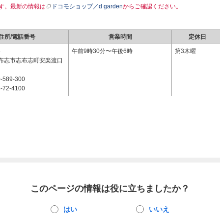
す。最新の情報は
ドコモショップ／d garden
からご確認ください。
住所/電話番号
営業時間
定休日
4
午前9時30分〜午後6時
第3木曜
布志市志布志町安楽渡口
-589-300
-72-4100
このページの情報は役に立ちましたか？
はい
いいえ