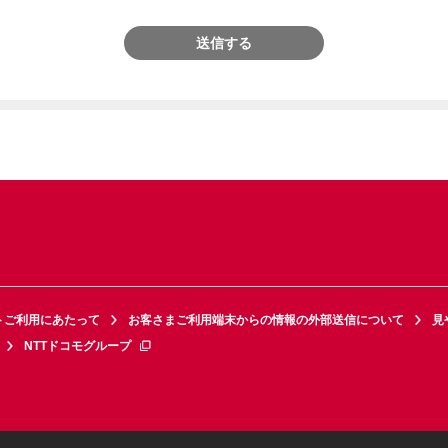
送信する
トご利用にあたって
お客さまご利用端末からの情報の外部送信について
見
NTTドコモグループ