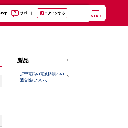
 Shop
サポート
ログインする
MENU
製品
携帯電話の電波防護への
適合性について