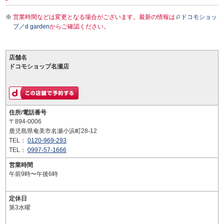
営業時間などは変更となる場合がございます。最新の情報は
ドコモショッ
プ／d garden
からご確認ください。
店舗名
ドコモショップ名瀬店
住所/電話番号
〒894-0006
鹿児島県奄美市名瀬小浜町28-12
TEL：
0120-969-293
TEL：
0997-57-1666
営業時間
午前9時〜午後6時
定休日
第3水曜