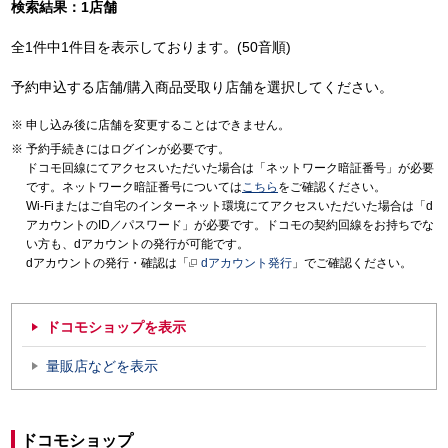
検索結果：1店舗
全1件中1件目を表示しております。(50音順)
予約申込する店舗/購入商品受取り店舗を選択してください。
申し込み後に店舗を変更することはできません。
予約手続きにはログインが必要です。
ドコモ回線にてアクセスいただいた場合は「ネットワーク暗証番号」が必要
です。ネットワーク暗証番号については
こちら
をご確認ください。
Wi-Fiまたはご自宅のインターネット環境にてアクセスいただいた場合は「d
アカウントのID／パスワード」が必要です。ドコモの契約回線をお持ちでな
い方も、dアカウントの発行が可能です。
dアカウントの発行・確認は「
dアカウント発行
」でご確認ください。
ドコモショップを表示
量販店などを表示
ドコモショップ