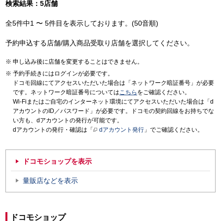
検索結果：5店舗
全5件中1 〜 5件目を表示しております。(50音順)
予約申込する店舗/購入商品受取り店舗を選択してください。
申し込み後に店舗を変更することはできません。
予約手続きにはログインが必要です。
ドコモ回線にてアクセスいただいた場合は「ネットワーク暗証番号」が必要
です。ネットワーク暗証番号については
こちら
をご確認ください。
Wi-Fiまたはご自宅のインターネット環境にてアクセスいただいた場合は「d
アカウントのID／パスワード」が必要です。ドコモの契約回線をお持ちでな
い方も、dアカウントの発行が可能です。
dアカウントの発行・確認は「
dアカウント発行
」でご確認ください。
ドコモショップを表示
量販店などを表示
ドコモショップ