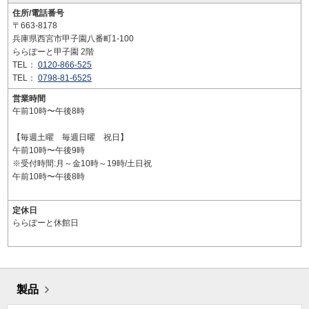
住所/電話番号
〒663-8178
兵庫県西宮市甲子園八番町1-100
ららぽーと甲子園 2階
TEL：
0120-866-525
TEL：
0798-81-6525
営業時間
午前10時〜午後8時
【毎週土曜 毎週日曜 祝日】
午前10時〜午後9時
※受付時間:月～金10時～19時/土日祝
午前10時〜午後8時
定休日
ららぽーと休館日
製品