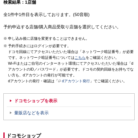
検索結果：1店舗
全1件中1件目を表示しております。(50音順)
予約申込する店舗/購入商品受取り店舗を選択してください。
申し込み後に店舗を変更することはできません。
予約手続きにはログインが必要です。
ドコモ回線にてアクセスいただいた場合は「ネットワーク暗証番号」が必要
です。ネットワーク暗証番号については
こちら
をご確認ください。
Wi-Fiまたはご自宅のインターネット環境にてアクセスいただいた場合は「d
アカウントのID／パスワード」が必要です。ドコモの契約回線をお持ちでな
い方も、dアカウントの発行が可能です。
dアカウントの発行・確認は「
dアカウント発行
」でご確認ください。
ドコモショップを表示
量販店などを表示
ドコモショップ