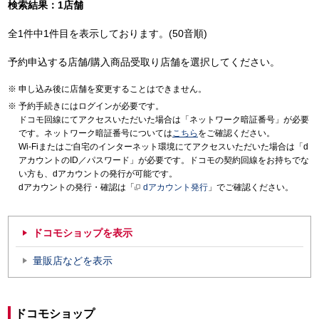
検索結果：1店舗
全1件中1件目を表示しております。(50音順)
予約申込する店舗/購入商品受取り店舗を選択してください。
申し込み後に店舗を変更することはできません。
予約手続きにはログインが必要です。
ドコモ回線にてアクセスいただいた場合は「ネットワーク暗証番号」が必要
です。ネットワーク暗証番号については
こちら
をご確認ください。
Wi-Fiまたはご自宅のインターネット環境にてアクセスいただいた場合は「d
アカウントのID／パスワード」が必要です。ドコモの契約回線をお持ちでな
い方も、dアカウントの発行が可能です。
dアカウントの発行・確認は「
dアカウント発行
」でご確認ください。
ドコモショップを表示
量販店などを表示
ドコモショップ