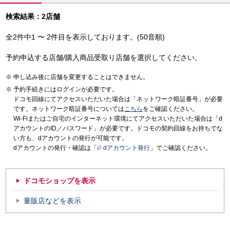
検索結果：2店舗
全2件中1 〜 2件目を表示しております。(50音順)
予約申込する店舗/購入商品受取り店舗を選択してください。
申し込み後に店舗を変更することはできません。
予約手続きにはログインが必要です。
ドコモ回線にてアクセスいただいた場合は「ネットワーク暗証番号」が必要
です。ネットワーク暗証番号については
こちら
をご確認ください。
Wi-Fiまたはご自宅のインターネット環境にてアクセスいただいた場合は「d
アカウントのID／パスワード」が必要です。ドコモの契約回線をお持ちでな
い方も、dアカウントの発行が可能です。
dアカウントの発行・確認は「
dアカウント発行
」でご確認ください。
ドコモショップを表示
量販店などを表示