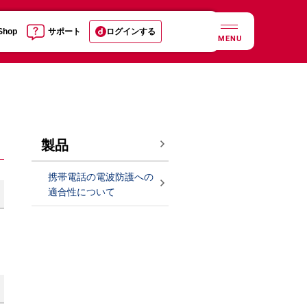
 Shop
サポート
ログインする
MENU
製品
携帯電話の電波防護への
適合性について