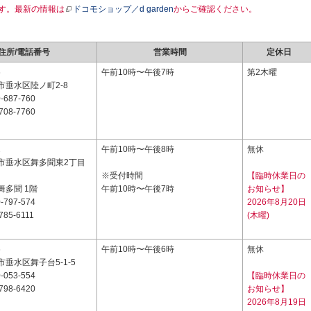
す。最新の情報は
ドコモショップ／d garden
からご確認ください。
住所/電話番号
営業時間
定休日
6
午前10時〜午後7時
第2木曜
市垂水区陸ノ町2-8
-687-760
708-7760
2
午前10時〜午後8時
無休
市垂水区舞多聞東2丁目
※受付時間
【臨時休業日の
舞多聞 1階
午前10時〜午後7時
お知らせ】
-797-574
2026年8月20日
785-6111
(木曜)
6
午前10時〜午後6時
無休
垂水区舞子台5-1-5
-053-554
【臨時休業日の
798-6420
お知らせ】
2026年8月19日