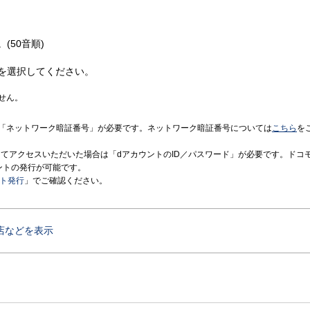
(50音順)
を選択してください。
せん。
「ネットワーク暗証番号」が必要です。ネットワーク暗証番号については
こちら
を
境にてアクセスいただいた場合は「dアカウントのID／パスワード」が必要です。ドコ
ントの発行が可能です。
ント発行
」でご確認ください。
店などを表示