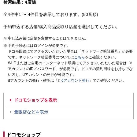
検索結果：4店舗
全4件中1 〜 4件目を表示しております。(50音順)
予約申込する店舗/購入商品受取り店舗を選択してください。
申し込み後に店舗を変更することはできません。
予約手続きにはログインが必要です。
ドコモ回線にてアクセスいただいた場合は「ネットワーク暗証番号」が必要
です。ネットワーク暗証番号については
こちら
をご確認ください。
Wi-Fiまたはご自宅のインターネット環境にてアクセスいただいた場合は「d
アカウントのID／パスワード」が必要です。ドコモの契約回線をお持ちでな
い方も、dアカウントの発行が可能です。
dアカウントの発行・確認は「
dアカウント発行
」でご確認ください。
ドコモショップを表示
量販店などを表示
ドコモショップ