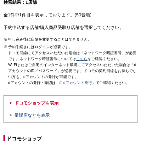
検索結果：1店舗
全1件中1件目を表示しております。(50音順)
予約申込する店舗/購入商品受取り店舗を選択してください。
申し込み後に店舗を変更することはできません。
予約手続きにはログインが必要です。
ドコモ回線にてアクセスいただいた場合は「ネットワーク暗証番号」が必要
です。ネットワーク暗証番号については
こちら
をご確認ください。
Wi-Fiまたはご自宅のインターネット環境にてアクセスいただいた場合は「d
アカウントのID／パスワード」が必要です。ドコモの契約回線をお持ちでな
い方も、dアカウントの発行が可能です。
dアカウントの発行・確認は「
dアカウント発行
」でご確認ください。
ドコモショップを表示
量販店などを表示
ドコモショップ