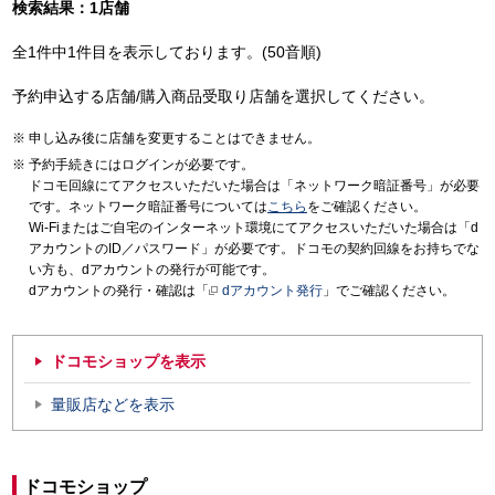
検索結果：1店舗
全1件中1件目を表示しております。(50音順)
予約申込する店舗/購入商品受取り店舗を選択してください。
申し込み後に店舗を変更することはできません。
予約手続きにはログインが必要です。
ドコモ回線にてアクセスいただいた場合は「ネットワーク暗証番号」が必要
です。ネットワーク暗証番号については
こちら
をご確認ください。
Wi-Fiまたはご自宅のインターネット環境にてアクセスいただいた場合は「d
アカウントのID／パスワード」が必要です。ドコモの契約回線をお持ちでな
い方も、dアカウントの発行が可能です。
dアカウントの発行・確認は「
dアカウント発行
」でご確認ください。
ドコモショップを表示
量販店などを表示
ドコモショップ