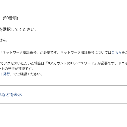
(50音順)
を選択してください。
せん。
「ネットワーク暗証番号」が必要です。ネットワーク暗証番号については
こちら
を
境にてアクセスいただいた場合は「dアカウントのID／パスワード」が必要です。ドコ
ントの発行が可能です。
ント発行
」でご確認ください。
店などを表示