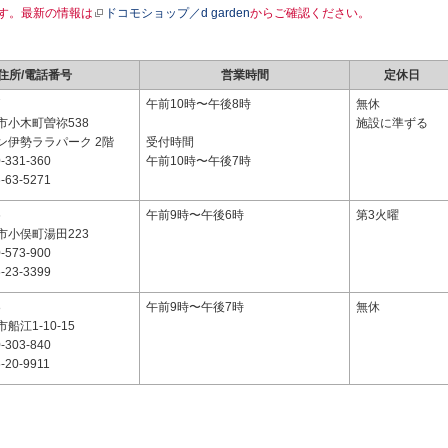
す。最新の情報は
ドコモショップ／d garden
からご確認ください。
住所/電話番号
営業時間
定休日
7
午前10時〜午後8時
無休
市小木町曽祢538
施設に準ずる
ン伊勢ララパーク 2階
受付時間
-331-360
午前10時〜午後7時
-63-5271
6
午前9時〜午後6時
第3火曜
市小俣町湯田223
-573-900
-23-3399
8
午前9時〜午後7時
無休
船江1-10-15
-303-840
-20-9911