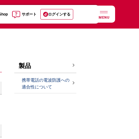
 Shop
サポート
ログインする
MENU
製品
携帯電話の電波防護への
適合性について