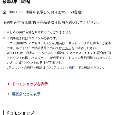
検索結果：5店舗
全5件中1 〜 5件目を表示しております。(50音順)
予約申込する店舗/購入商品受取り店舗を選択してください。
申し込み後に店舗を変更することはできません。
予約手続きにはログインが必要です。
ドコモ回線にてアクセスいただいた場合は「ネットワーク暗証番号」が必要
です。ネットワーク暗証番号については
こちら
をご確認ください。
Wi-Fiまたはご自宅のインターネット環境にてアクセスいただいた場合は「d
アカウントのID／パスワード」が必要です。ドコモの契約回線をお持ちでな
い方も、dアカウントの発行が可能です。
dアカウントの発行・確認は「
dアカウント発行
」でご確認ください。
ドコモショップを表示
量販店などを表示
ドコモショップ