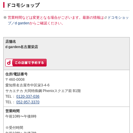
ドコモショップ
営業時間などは変更となる場合がございます。最新の情報は
ドコモショッ
プ／d garden
からご確認ください。
店舗名
d garden名古屋栄店
住所/電話番号
〒460-0008
愛知県名古屋市中区栄3-4-6
サカエチカ 大同特殊鋼 Phenixスクエア前 B1階
TEL：
0120-337-036
TEL：
052-957-3370
営業時間
午前10時〜午後8時
※受付時間