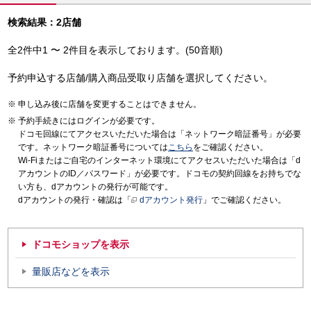
検索結果：2店舗
全2件中1 〜 2件目を表示しております。(50音順)
予約申込する店舗/購入商品受取り店舗を選択してください。
申し込み後に店舗を変更することはできません。
予約手続きにはログインが必要です。
ドコモ回線にてアクセスいただいた場合は「ネットワーク暗証番号」が必要
です。ネットワーク暗証番号については
こちら
をご確認ください。
Wi-Fiまたはご自宅のインターネット環境にてアクセスいただいた場合は「d
アカウントのID／パスワード」が必要です。ドコモの契約回線をお持ちでな
い方も、dアカウントの発行が可能です。
dアカウントの発行・確認は「
dアカウント発行
」でご確認ください。
ドコモショップを表示
量販店などを表示