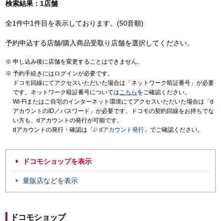
検索結果：1店舗
全1件中1件目を表示しております。(50音順)
予約申込する店舗/購入商品受取り店舗を選択してください。
申し込み後に店舗を変更することはできません。
予約手続きにはログインが必要です。
ドコモ回線にてアクセスいただいた場合は「ネットワーク暗証番号」が必要
です。ネットワーク暗証番号については
こちら
をご確認ください。
Wi-Fiまたはご自宅のインターネット環境にてアクセスいただいた場合は「d
アカウントのID／パスワード」が必要です。ドコモの契約回線をお持ちでな
い方も、dアカウントの発行が可能です。
dアカウントの発行・確認は「
dアカウント発行
」でご確認ください。
ドコモショップを表示
量販店などを表示
ドコモショップ