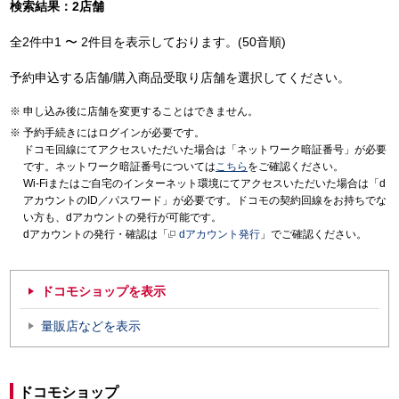
検索結果：2店舗
全2件中1 〜 2件目を表示しております。(50音順)
予約申込する店舗/購入商品受取り店舗を選択してください。
申し込み後に店舗を変更することはできません。
予約手続きにはログインが必要です。
ドコモ回線にてアクセスいただいた場合は「ネットワーク暗証番号」が必要
です。ネットワーク暗証番号については
こちら
をご確認ください。
Wi-Fiまたはご自宅のインターネット環境にてアクセスいただいた場合は「d
アカウントのID／パスワード」が必要です。ドコモの契約回線をお持ちでな
い方も、dアカウントの発行が可能です。
dアカウントの発行・確認は「
dアカウント発行
」でご確認ください。
ドコモショップを表示
量販店などを表示
ドコモショップ