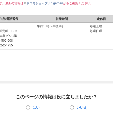
す。最新の情報は
ドコモショップ／d garden
からご確認ください。
住所/電話番号
営業時間
定休日
1
午前10時〜午後7時
毎週土曜
元町1-12-5
毎週日曜
 大島ビル 1階
-505-608
2-2-4755
このページの情報は役に立ちましたか？
はい
いいえ