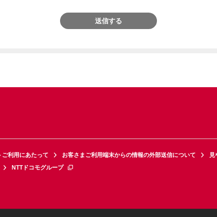
送信する
トご利用にあたって
お客さまご利用端末からの情報の外部送信について
見
NTTドコモグループ