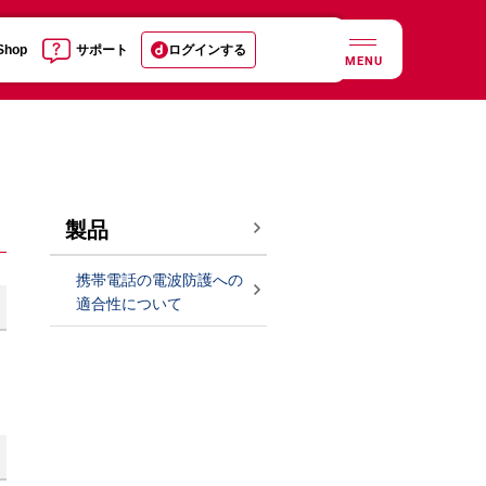
 Shop
サポート
ログインする
MENU
製品
携帯電話の電波防護への
適合性について