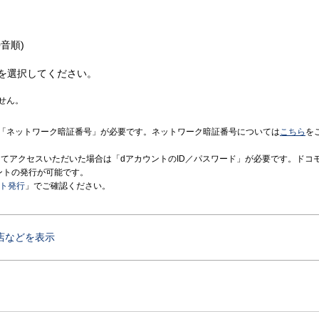
音順)
を選択してください。
せん。
「ネットワーク暗証番号」が必要です。ネットワーク暗証番号については
こちら
を
境にてアクセスいただいた場合は「dアカウントのID／パスワード」が必要です。ドコ
ントの発行が可能です。
ント発行
」でご確認ください。
店などを表示