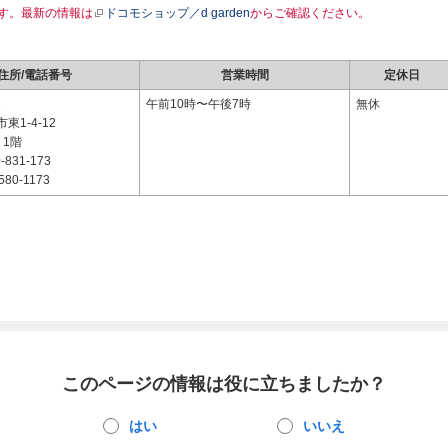
す。最新の情報は
ドコモショップ／d garden
からご確認ください。
住所/電話番号
営業時間
定休日
2
午前10時〜午後7時
無休
東1-4-12
 1階
-831-173
580-1173
このページの情報は役に立ちましたか？
はい
いいえ