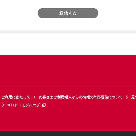
送信する
トご利用にあたって
お客さまご利用端末からの情報の外部送信について
見
NTTドコモグループ