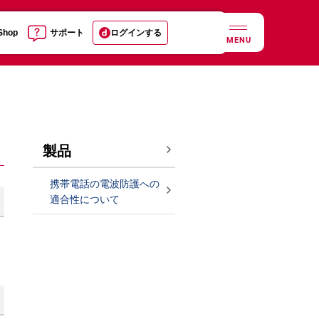
 Shop
サポート
ログインする
MENU
製品
携帯電話の電波防護への
適合性について