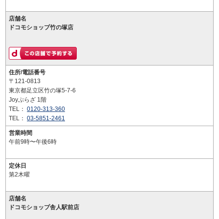
店舗名
ドコモショップ竹の塚店
住所/電話番号
〒121-0813
東京都足立区竹の塚5-7-6
Joyぷらざ 1階
TEL：
0120-313-360
TEL：
03-5851-2461
営業時間
午前9時〜午後6時
定休日
第2木曜
店舗名
ドコモショップ舎人駅前店