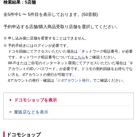
検索結果：5店舗
全5件中1 〜 5件目を表示しております。(50音順)
予約申込する店舗/購入商品受取り店舗を選択してください。
申し込み後に店舗を変更することはできません。
予約手続きにはログインが必要です。
ドコモ回線にてアクセスいただいた場合は「ネットワーク暗証番号」が必要
です。ネットワーク暗証番号については
こちら
をご確認ください。
Wi-Fiまたはご自宅のインターネット環境にてアクセスいただいた場合は「d
アカウントのID／パスワード」が必要です。ドコモの契約回線をお持ちでな
い方も、dアカウントの発行が可能です。
dアカウントの発行・確認は「
dアカウント発行
」でご確認ください。
ドコモショップを表示
量販店などを表示
ドコモショップ