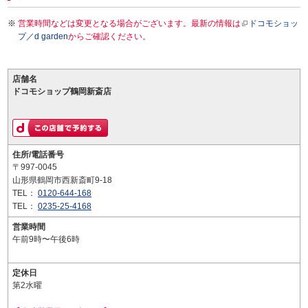
営業時間などは変更となる場合がございます。最新の情報は
ドコモショッ
プ／d garden
からご確認ください。
店舗名
ドコモショップ鶴岡新斎店
住所/電話番号
〒997-0045
山形県鶴岡市西新斎町9-18
TEL：
0120-644-168
TEL：
0235-25-4168
営業時間
午前9時〜午後6時
定休日
第2水曜