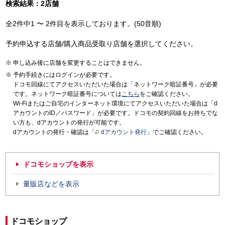
検索結果：2店舗
全2件中1 〜 2件目を表示しております。(50音順)
予約申込する店舗/購入商品受取り店舗を選択してください。
申し込み後に店舗を変更することはできません。
予約手続きにはログインが必要です。
ドコモ回線にてアクセスいただいた場合は「ネットワーク暗証番号」が必要
です。ネットワーク暗証番号については
こちら
をご確認ください。
Wi-Fiまたはご自宅のインターネット環境にてアクセスいただいた場合は「d
アカウントのID／パスワード」が必要です。ドコモの契約回線をお持ちでな
い方も、dアカウントの発行が可能です。
dアカウントの発行・確認は「
dアカウント発行
」でご確認ください。
ドコモショップを表示
量販店などを表示
ドコモショップ