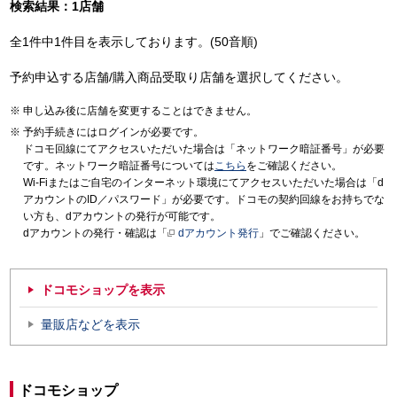
検索結果：1店舗
全1件中1件目を表示しております。(50音順)
予約申込する店舗/購入商品受取り店舗を選択してください。
申し込み後に店舗を変更することはできません。
予約手続きにはログインが必要です。
ドコモ回線にてアクセスいただいた場合は「ネットワーク暗証番号」が必要
です。ネットワーク暗証番号については
こちら
をご確認ください。
Wi-Fiまたはご自宅のインターネット環境にてアクセスいただいた場合は「d
アカウントのID／パスワード」が必要です。ドコモの契約回線をお持ちでな
い方も、dアカウントの発行が可能です。
dアカウントの発行・確認は「
dアカウント発行
」でご確認ください。
ドコモショップを表示
量販店などを表示
ドコモショップ