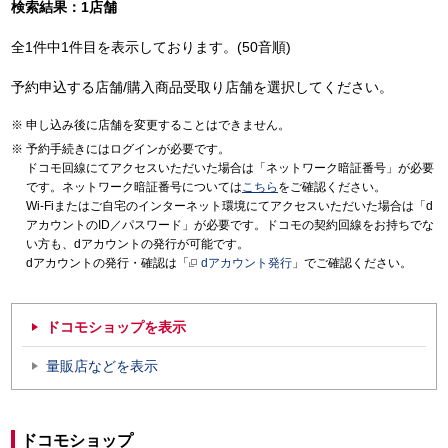
検索結果：1店舗
全1件中1件目を表示しております。(50音順)
予約申込する店舗/購入商品受取り店舗を選択してください。
申し込み後に店舗を変更することはできません。
予約手続きにはログインが必要です。
ドコモ回線にてアクセスいただいた場合は「ネットワーク暗証番号」が必要
です。ネットワーク暗証番号については
こちら
をご確認ください。
Wi-Fiまたはご自宅のインターネット環境にてアクセスいただいた場合は「d
アカウントのID／パスワード」が必要です。ドコモの契約回線をお持ちでな
い方も、dアカウントの発行が可能です。
dアカウントの発行・確認は「
dアカウント発行
」でご確認ください。
ドコモショップを表示
量販店などを表示
ドコモショップ