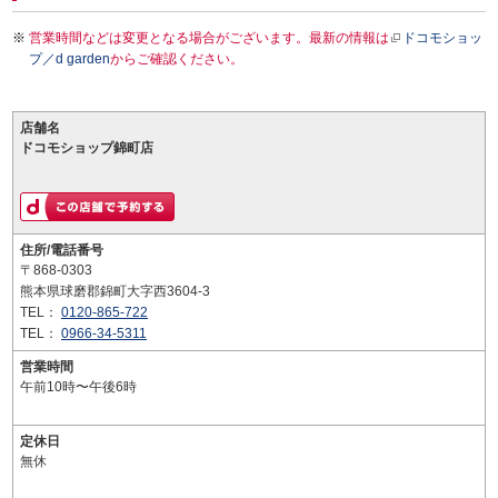
営業時間などは変更となる場合がございます。最新の情報は
ドコモショッ
プ／d garden
からご確認ください。
店舗名
ドコモショップ錦町店
住所/電話番号
〒868-0303
熊本県球磨郡錦町大字西3604-3
TEL：
0120-865-722
TEL：
0966-34-5311
営業時間
午前10時〜午後6時
定休日
無休