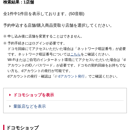
検索結果：1店舗
全1件中1件目を表示しております。(50音順)
予約申込する店舗/購入商品受取り店舗を選択してください。
申し込み後に店舗を変更することはできません。
予約手続きにはログインが必要です。
ドコモ回線にてアクセスいただいた場合は「ネットワーク暗証番号」が必要
です。ネットワーク暗証番号については
こちら
をご確認ください。
Wi-Fiまたはご自宅のインターネット環境にてアクセスいただいた場合は「d
アカウントのID／パスワード」が必要です。ドコモの契約回線をお持ちでな
い方も、dアカウントの発行が可能です。
dアカウントの発行・確認は「
dアカウント発行
」でご確認ください。
ドコモショップを表示
量販店などを表示
ドコモショップ