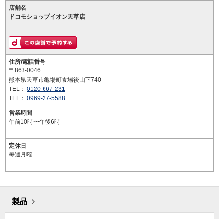
店舗名
ドコモショップイオン天草店
住所/電話番号
〒863-0046
熊本県天草市亀場町食場後山下740
TEL：
0120-667-231
TEL：
0969-27-5588
営業時間
午前10時〜午後6時
定休日
毎週月曜
製品