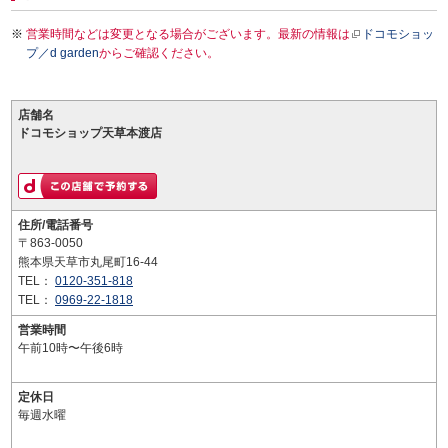
営業時間などは変更となる場合がございます。最新の情報は
ドコモショッ
プ／d garden
からご確認ください。
店舗名
ドコモショップ天草本渡店
住所/電話番号
〒863-0050
熊本県天草市丸尾町16-44
TEL：
0120-351-818
TEL：
0969-22-1818
営業時間
午前10時〜午後6時
定休日
毎週水曜