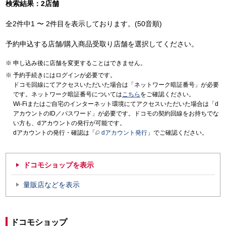
検索結果：2店舗
全2件中1 〜 2件目を表示しております。(50音順)
予約申込する店舗/購入商品受取り店舗を選択してください。
申し込み後に店舗を変更することはできません。
予約手続きにはログインが必要です。
ドコモ回線にてアクセスいただいた場合は「ネットワーク暗証番号」が必要
です。ネットワーク暗証番号については
こちら
をご確認ください。
Wi-Fiまたはご自宅のインターネット環境にてアクセスいただいた場合は「d
アカウントのID／パスワード」が必要です。ドコモの契約回線をお持ちでな
い方も、dアカウントの発行が可能です。
dアカウントの発行・確認は「
dアカウント発行
」でご確認ください。
ドコモショップを表示
量販店などを表示
ドコモショップ