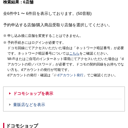
検索結果：6店舗
全6件中1 〜 6件目を表示しております。(50音順)
予約申込する店舗/購入商品受取り店舗を選択してください。
申し込み後に店舗を変更することはできません。
予約手続きにはログインが必要です。
ドコモ回線にてアクセスいただいた場合は「ネットワーク暗証番号」が必要
です。ネットワーク暗証番号については
こちら
をご確認ください。
Wi-Fiまたはご自宅のインターネット環境にてアクセスいただいた場合は「d
アカウントのID／パスワード」が必要です。ドコモの契約回線をお持ちでな
い方も、dアカウントの発行が可能です。
dアカウントの発行・確認は「
dアカウント発行
」でご確認ください。
ドコモショップを表示
量販店などを表示
ドコモショップ