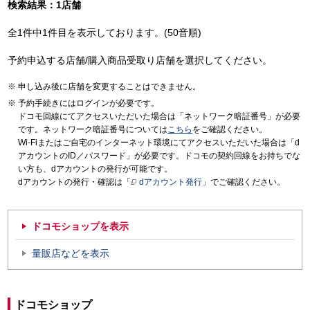
検索結果：1店舗
全1件中1件目を表示しております。(50音順)
予約申込する店舗/購入商品受取り店舗を選択してください。
申し込み後に店舗を変更することはできません。
予約手続きにはログインが必要です。
ドコモ回線にてアクセスいただいた場合は「ネットワーク暗証番号」が必要
です。ネットワーク暗証番号については
こちら
をご確認ください。
Wi-Fiまたはご自宅のインターネット環境にてアクセスいただいた場合は「d
アカウントのID／パスワード」が必要です。ドコモの契約回線をお持ちでな
い方も、dアカウントの発行が可能です。
dアカウントの発行・確認は「
dアカウント発行
」でご確認ください。
ドコモショップを表示
量販店などを表示
ドコモショップ