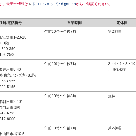
す。最新の情報は
ドコモショップ／d garden
からご確認ください。
住所/電話番号
営業時間
定休日
3
午前10時〜午後7時
第2木曜
江坂町1-23-28
 1階
-619-350
193-2500
1
午前10時〜午後7時
2・4・6・8・10
豊津町9-40
月 第3水曜
(東急ハンズ内) B1階
-683-955
821-5155
7
午前10時〜午後8時
無休
朝日町2-101
専門店街 2階
-170-795
317-8000
2
午前10時〜午後7時
第2水曜
山田市場10-5