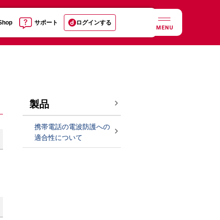
 Shop
サポート
ログインする
MENU
製品
携帯電話の電波防護への
適合性について