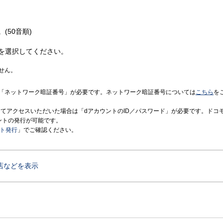
(50音順)
を選択してください。
せん。
「ネットワーク暗証番号」が必要です。ネットワーク暗証番号については
こちら
を
境にてアクセスいただいた場合は「dアカウントのID／パスワード」が必要です。ドコ
ントの発行が可能です。
ント発行
」でご確認ください。
店などを表示