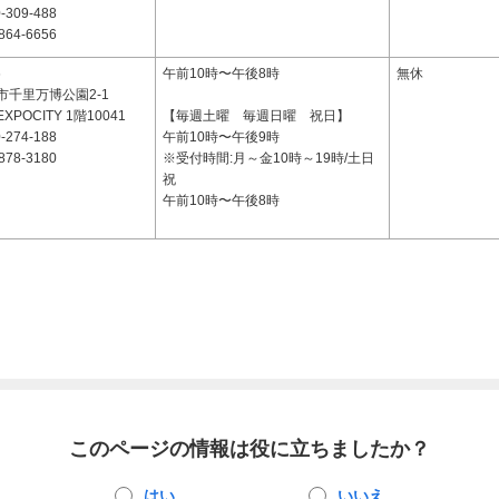
-309-488
864-6656
6
午前10時〜午後8時
無休
市千里万博公園2-1
POCITY 1階10041
【毎週土曜 毎週日曜 祝日】
-274-188
午前10時〜午後9時
878-3180
※受付時間:月～金10時～19時/土日
祝
午前10時〜午後8時
このページの情報は役に立ちましたか？
はい
いいえ