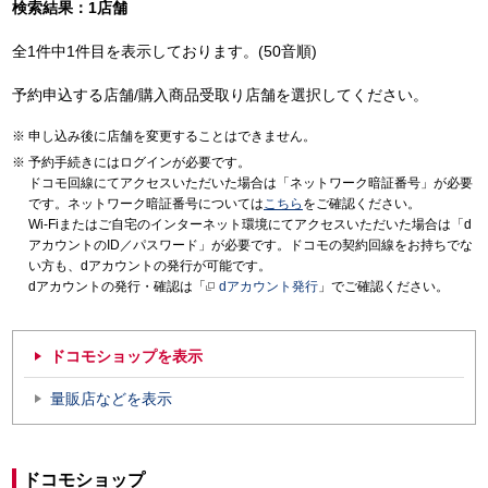
検索結果：1店舗
全1件中1件目を表示しております。(50音順)
予約申込する店舗/購入商品受取り店舗を選択してください。
申し込み後に店舗を変更することはできません。
予約手続きにはログインが必要です。
ドコモ回線にてアクセスいただいた場合は「ネットワーク暗証番号」が必要
です。ネットワーク暗証番号については
こちら
をご確認ください。
Wi-Fiまたはご自宅のインターネット環境にてアクセスいただいた場合は「d
アカウントのID／パスワード」が必要です。ドコモの契約回線をお持ちでな
い方も、dアカウントの発行が可能です。
dアカウントの発行・確認は「
dアカウント発行
」でご確認ください。
ドコモショップを表示
量販店などを表示
ドコモショップ