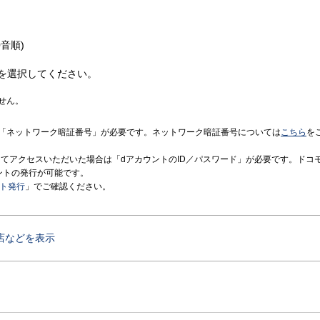
音順)
を選択してください。
せん。
「ネットワーク暗証番号」が必要です。ネットワーク暗証番号については
こちら
を
境にてアクセスいただいた場合は「dアカウントのID／パスワード」が必要です。ドコ
ントの発行が可能です。
ント発行
」でご確認ください。
店などを表示