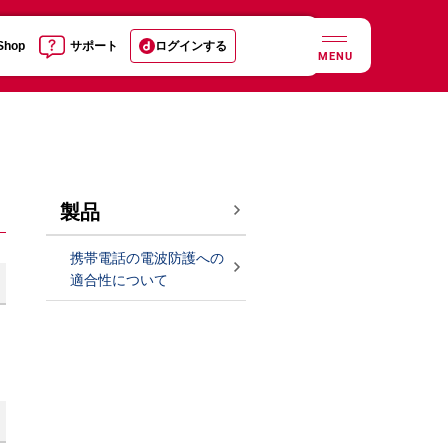
 Shop
サポート
ログインする
MENU
製品
携帯電話の電波防護への
適合性について