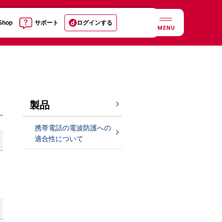
 Shop
サポート
ログインする
MENU
製品
携帯電話の電波防護への
適合性について