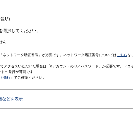
音順)
を選択してください。
せん。
「ネットワーク暗証番号」が必要です。ネットワーク暗証番号については
こちら
を
境にてアクセスいただいた場合は「dアカウントのID／パスワード」が必要です。ドコ
ントの発行が可能です。
ント発行
」でご確認ください。
店などを表示