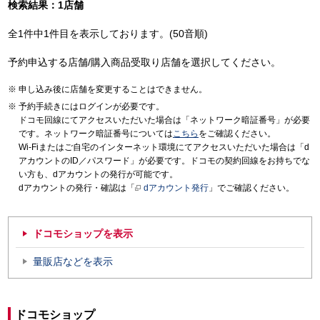
検索結果：1店舗
全1件中1件目を表示しております。(50音順)
予約申込する店舗/購入商品受取り店舗を選択してください。
申し込み後に店舗を変更することはできません。
予約手続きにはログインが必要です。
ドコモ回線にてアクセスいただいた場合は「ネットワーク暗証番号」が必要
です。ネットワーク暗証番号については
こちら
をご確認ください。
Wi-Fiまたはご自宅のインターネット環境にてアクセスいただいた場合は「d
アカウントのID／パスワード」が必要です。ドコモの契約回線をお持ちでな
い方も、dアカウントの発行が可能です。
dアカウントの発行・確認は「
dアカウント発行
」でご確認ください。
ドコモショップを表示
量販店などを表示
ドコモショップ