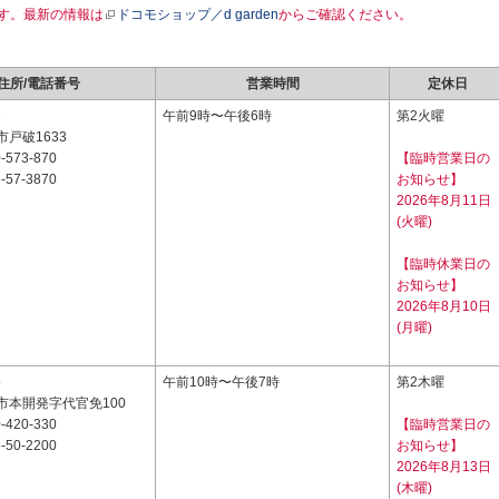
す。最新の情報は
ドコモショップ／d garden
からご確認ください。
住所/電話番号
営業時間
定休日
1
午前9時〜午後6時
第2火曜
戸破1633
-573-870
【臨時営業日の
-57-3870
お知らせ】
2026年8月11日
(火曜)
【臨時休業日の
お知らせ】
2026年8月10日
(月曜)
5
午前10時〜午後7時
第2木曜
市本開発字代官免100
-420-330
【臨時営業日の
-50-2200
お知らせ】
2026年8月13日
(木曜)