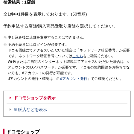
検索結果：1店舗
全1件中1件目を表示しております。(50音順)
予約申込する店舗/購入商品受取り店舗を選択してください。
申し込み後に店舗を変更することはできません。
予約手続きにはログインが必要です。
ドコモ回線にてアクセスいただいた場合は「ネットワーク暗証番号」が必要
です。ネットワーク暗証番号については
こちら
をご確認ください。
Wi-Fiまたはご自宅のインターネット環境にてアクセスいただいた場合は「d
アカウントのID／パスワード」が必要です。ドコモの契約回線をお持ちでな
い方も、dアカウントの発行が可能です。
dアカウントの発行・確認は「
dアカウント発行
」でご確認ください。
ドコモショップを表示
量販店などを表示
ドコモショップ