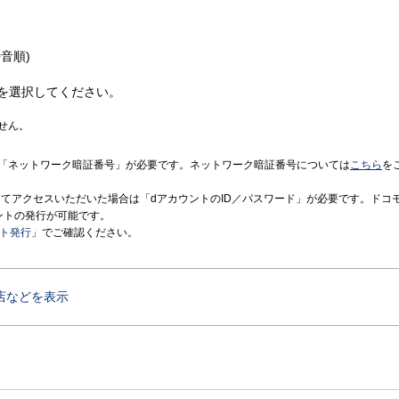
音順)
を選択してください。
せん。
「ネットワーク暗証番号」が必要です。ネットワーク暗証番号については
こちら
を
境にてアクセスいただいた場合は「dアカウントのID／パスワード」が必要です。ドコ
ントの発行が可能です。
ント発行
」でご確認ください。
店などを表示