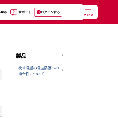
 Shop
サポート
ログインする
MENU
製品
携帯電話の電波防護への
適合性について