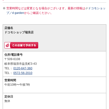
営業時間などは変更となる場合がございます。最新の情報は
ドコモショッ
プ／d garden
からご確認ください。
店舗名
ドコモショップ瑞浪店
住所/電話番号
〒509-6108
岐阜県瑞浪市益見町3-43
TEL：
0120-647-360
TEL：
0572-56-2010
営業時間
午前10時〜午後7時
定休日
無休