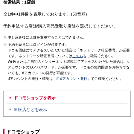
検索結果：1店舗
全1件中1件目を表示しております。(50音順)
予約申込する店舗/購入商品受取り店舗を選択してください。
申し込み後に店舗を変更することはできません。
予約手続きにはログインが必要です。
ドコモ回線にてアクセスいただいた場合は「ネットワーク暗証番号」が必要
です。ネットワーク暗証番号については
こちら
をご確認ください。
Wi-Fiまたはご自宅のインターネット環境にてアクセスいただいた場合は「d
アカウントのID／パスワード」が必要です。ドコモの契約回線をお持ちでな
い方も、dアカウントの発行が可能です。
dアカウントの発行・確認は「
dアカウント発行
」でご確認ください。
ドコモショップを表示
量販店などを表示
ドコモショップ