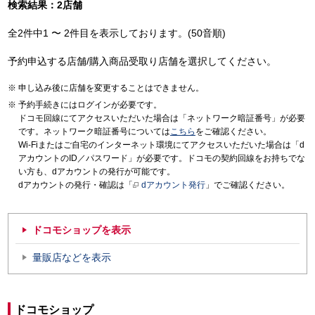
検索結果：2店舗
全2件中1 〜 2件目を表示しております。(50音順)
予約申込する店舗/購入商品受取り店舗を選択してください。
申し込み後に店舗を変更することはできません。
予約手続きにはログインが必要です。
ドコモ回線にてアクセスいただいた場合は「ネットワーク暗証番号」が必要
です。ネットワーク暗証番号については
こちら
をご確認ください。
Wi-Fiまたはご自宅のインターネット環境にてアクセスいただいた場合は「d
アカウントのID／パスワード」が必要です。ドコモの契約回線をお持ちでな
い方も、dアカウントの発行が可能です。
dアカウントの発行・確認は「
dアカウント発行
」でご確認ください。
ドコモショップを表示
量販店などを表示
ドコモショップ