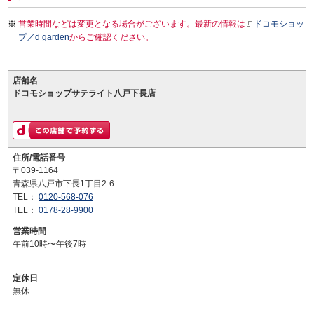
営業時間などは変更となる場合がございます。最新の情報は
ドコモショッ
プ／d garden
からご確認ください。
店舗名
ドコモショップサテライト八戸下長店
住所/電話番号
〒039-1164
青森県八戸市下長1丁目2-6
TEL：
0120-568-076
TEL：
0178-28-9900
営業時間
午前10時〜午後7時
定休日
無休