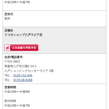
午前10時〜午後7時
定休日
無休
店舗名
ドコモショップ八戸ラピア店
住所/電話番号
〒031-0801
青森県八戸市江陽2-14-1
八戸ショッピングセンターラピア 1階
TEL：
0120-712-444
TEL：
0178-38-8168
営業時間
午前10時〜午後8時
受付時間
午前10時〜午後7時