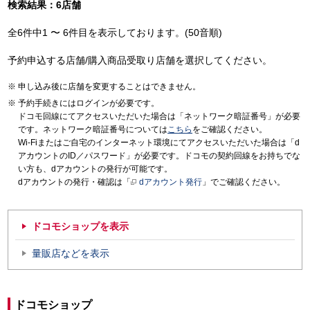
検索結果：6店舗
全6件中1 〜 6件目を表示しております。(50音順)
予約申込する店舗/購入商品受取り店舗を選択してください。
申し込み後に店舗を変更することはできません。
予約手続きにはログインが必要です。
ドコモ回線にてアクセスいただいた場合は「ネットワーク暗証番号」が必要
です。ネットワーク暗証番号については
こちら
をご確認ください。
Wi-Fiまたはご自宅のインターネット環境にてアクセスいただいた場合は「d
アカウントのID／パスワード」が必要です。ドコモの契約回線をお持ちでな
い方も、dアカウントの発行が可能です。
dアカウントの発行・確認は「
dアカウント発行
」でご確認ください。
ドコモショップを表示
量販店などを表示
ドコモショップ