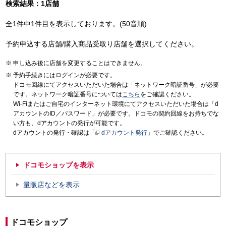
検索結果：1店舗
全1件中1件目を表示しております。(50音順)
予約申込する店舗/購入商品受取り店舗を選択してください。
申し込み後に店舗を変更することはできません。
予約手続きにはログインが必要です。
ドコモ回線にてアクセスいただいた場合は「ネットワーク暗証番号」が必要
です。ネットワーク暗証番号については
こちら
をご確認ください。
Wi-Fiまたはご自宅のインターネット環境にてアクセスいただいた場合は「d
アカウントのID／パスワード」が必要です。ドコモの契約回線をお持ちでな
い方も、dアカウントの発行が可能です。
dアカウントの発行・確認は「
dアカウント発行
」でご確認ください。
ドコモショップを表示
量販店などを表示
ドコモショップ