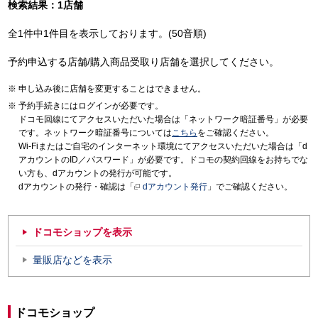
検索結果：1店舗
全1件中1件目を表示しております。(50音順)
予約申込する店舗/購入商品受取り店舗を選択してください。
申し込み後に店舗を変更することはできません。
予約手続きにはログインが必要です。
ドコモ回線にてアクセスいただいた場合は「ネットワーク暗証番号」が必要
です。ネットワーク暗証番号については
こちら
をご確認ください。
Wi-Fiまたはご自宅のインターネット環境にてアクセスいただいた場合は「d
アカウントのID／パスワード」が必要です。ドコモの契約回線をお持ちでな
い方も、dアカウントの発行が可能です。
dアカウントの発行・確認は「
dアカウント発行
」でご確認ください。
ドコモショップを表示
量販店などを表示
ドコモショップ