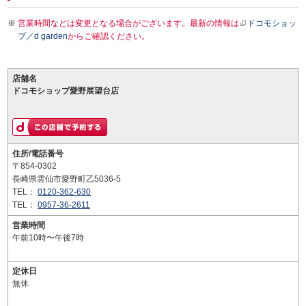
営業時間などは変更となる場合がございます。最新の情報は
ドコモショッ
プ／d garden
からご確認ください。
店舗名
ドコモショップ愛野展望台店
住所/電話番号
〒854-0302
長崎県雲仙市愛野町乙5036-5
TEL：
0120-362-630
TEL：
0957-36-2611
営業時間
午前10時〜午後7時
定休日
無休