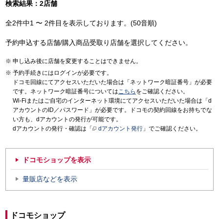
検索結果：2店舗
全2件中1 〜 2件目を表示しております。(50音順)
予約申込する店舗/購入商品受取り店舗を選択してください。
申し込み後に店舗を変更することはできません。
予約手続きにはログインが必要です。
ドコモ回線にてアクセスいただいた場合は「ネットワーク暗証番号」が必要
です。ネットワーク暗証番号については
こちら
をご確認ください。
Wi-Fiまたはご自宅のインターネット環境にてアクセスいただいた場合は「d
アカウントのID／パスワード」が必要です。ドコモの契約回線をお持ちでな
い方も、dアカウントの発行が可能です。
dアカウントの発行・確認は「
dアカウント発行
」でご確認ください。
ドコモショップを表示
量販店などを表示
ドコモショップ