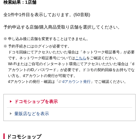
検索結果：1店舗
全1件中1件目を表示しております。(50音順)
予約申込する店舗/購入商品受取り店舗を選択してください。
申し込み後に店舗を変更することはできません。
予約手続きにはログインが必要です。
ドコモ回線にてアクセスいただいた場合は「ネットワーク暗証番号」が必要
です。ネットワーク暗証番号については
こちら
をご確認ください。
Wi-Fiまたはご自宅のインターネット環境にてアクセスいただいた場合は「d
アカウントのID／パスワード」が必要です。ドコモの契約回線をお持ちでな
い方も、dアカウントの発行が可能です。
dアカウントの発行・確認は「
dアカウント発行
」でご確認ください。
ドコモショップを表示
量販店などを表示
ドコモショップ