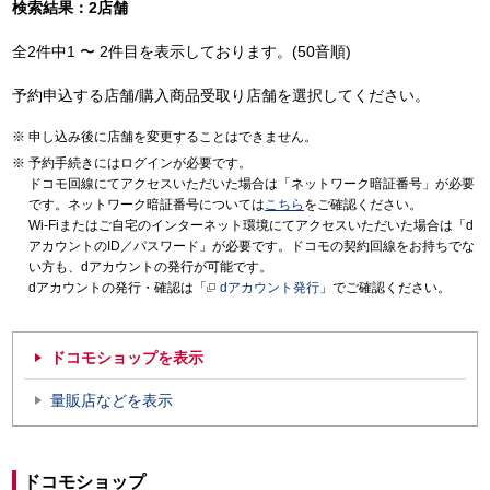
検索結果：2店舗
全2件中1 〜 2件目を表示しております。(50音順)
予約申込する店舗/購入商品受取り店舗を選択してください。
申し込み後に店舗を変更することはできません。
予約手続きにはログインが必要です。
ドコモ回線にてアクセスいただいた場合は「ネットワーク暗証番号」が必要
です。ネットワーク暗証番号については
こちら
をご確認ください。
Wi-Fiまたはご自宅のインターネット環境にてアクセスいただいた場合は「d
アカウントのID／パスワード」が必要です。ドコモの契約回線をお持ちでな
い方も、dアカウントの発行が可能です。
dアカウントの発行・確認は「
dアカウント発行
」でご確認ください。
ドコモショップを表示
量販店などを表示
ドコモショップ